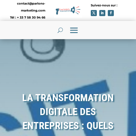
contact@parlons-
Suivez-nous sur :
marketing.com
Tél : + 33 7 58 30 94 66
LA TRANSFORMATION
DIGITALE DES
ENTREPRISES : QUELS